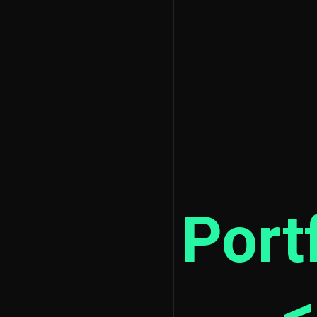
Port
<