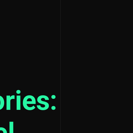
ries:
el