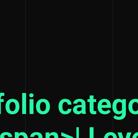
folio catego
span>| Lev